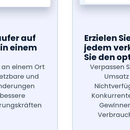
äufer auf
Erzielen S
in einem
jedem verk
Sie den op
n an einem Ort
Verpassen Si
etzbare und
Umsatz 
änderungen
Nichtverfü
 bessere
Konkurrente
rungskräften
Gewinnen
Verbrauc