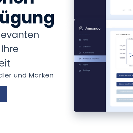
rfügung
elevanten
 Ihre
eit
ndler und Marken