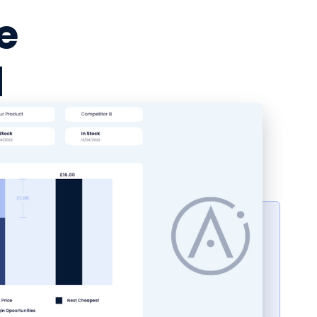
e
d
re